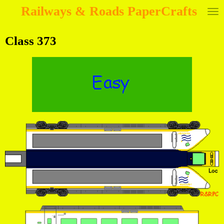
Railways & Roads PaperCrafts
Ga
direct
naar
Class 373
de
hoofdinhoud