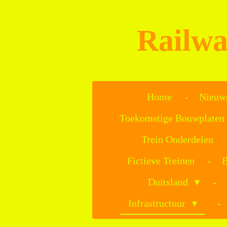
Ga
direct
Railwa
naar
de
hoofdinhoud
Home
Nieuw
Toekomstige Bouwplaten
Trein Onderdelen
Fictieve Treinen
B
Duitsland
Infrastructuur