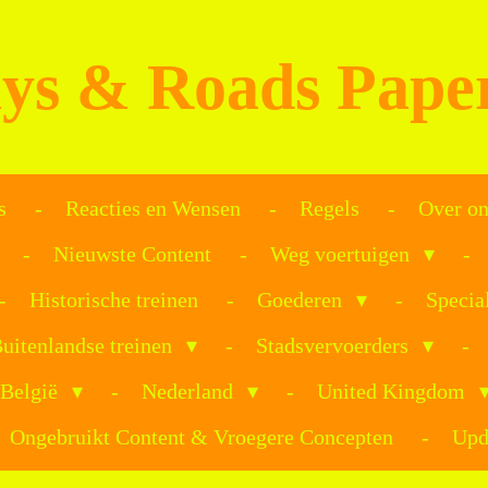
ys & Roads Pape
s
Reacties en Wensen
Regels
Over on
Nieuwste Content
Weg voertuigen
Historische treinen
Goederen
Specia
uitenlandse treinen
Stadsvervoerders
België
Nederland
United Kingdom
Ongebruikt Content & Vroegere Concepten
Upd