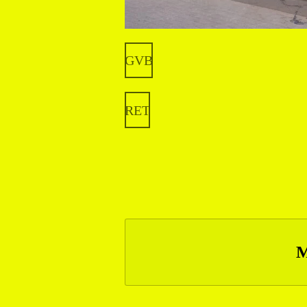
GVB
RET
M