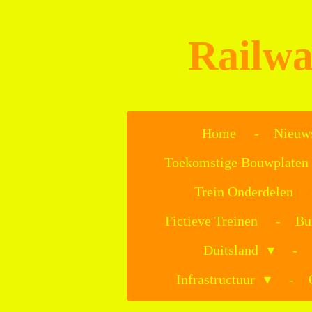
Ga
direct
Railwa
naar
de
hoofdinhoud
Home
Nieuw
Toekomstige Bouwplaten
Trein Onderdelen
Fictieve Treinen
Bu
Duitsland
Infrastructuur