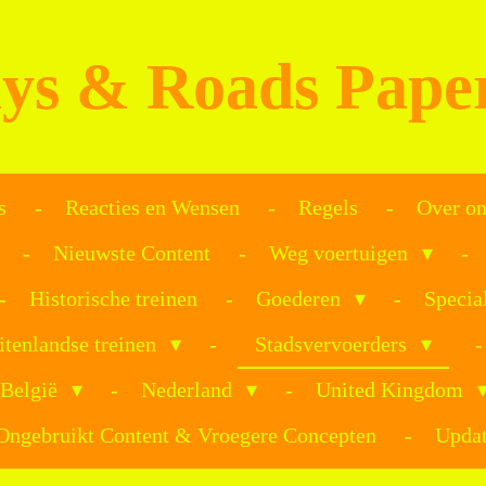
ys & Roads Pape
s
Reacties en Wensen
Regels
Over on
Nieuwste Content
Weg voertuigen
Historische treinen
Goederen
Specia
itenlandse treinen
Stadsvervoerders
België
Nederland
United Kingdom
Ongebruikt Content & Vroegere Concepten
Updat